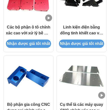
Các bộ phận ô tô chính
Linh kiện điện bằng
xác cao với xử lý bề mặt
đồng tinh khiết cao với
tùy chỉnh và các bộ
gia công CNC chính xác
Nhận được giá tốt nhất
Nhận được giá tốt nhất
phận gia công CNC
và cấu hình tùy chỉnh
được chứng nhận IATF
16949
Bộ phận gia công CNC
Cụ thể là các máy quay