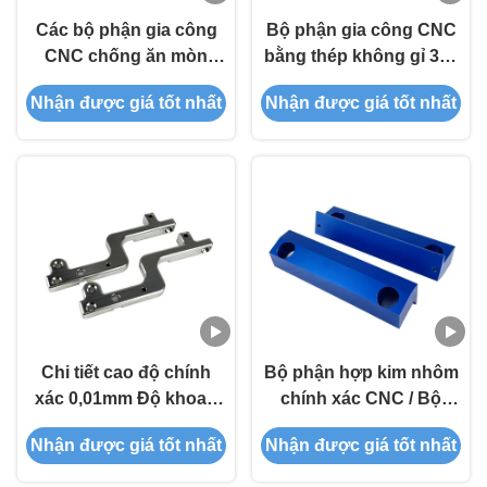
Các bộ phận gia công
Bộ phận gia công CNC
CNC chống ăn mòn
bằng thép không gỉ 316
chính xác cao cho các
tùy chỉnh cho thiết bị y
Nhận được giá tốt nhất
Nhận được giá tốt nhất
ứng dụng công nghiệp
tế với dung sai chính
điện tử
xác cao
Chi tiết cao độ chính
Bộ phận hợp kim nhôm
xác 0,01mm Độ khoan
chính xác CNC / Bộ
dung CNC Phần gia
phận gia công CNC
Nhận được giá tốt nhất
Nhận được giá tốt nhất
công trong hợp kim
anodized
nhôm với Máy gia công