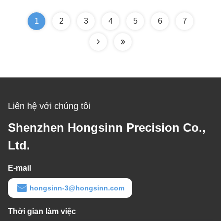
CNC năm trục
1
2
3
4
5
6
7
Liên hệ với chúng tôi
Shenzhen Hongsinn Precision Co.,
Ltd.
E-mail
hongsinn-3@hongsinn.com
Thời gian làm việc