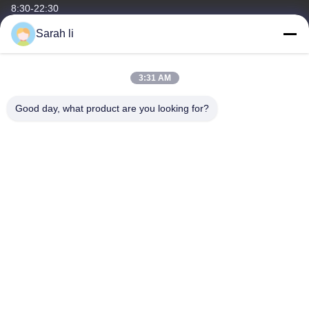
8:30-22:30
Sarah li
Địa chỉ của chúng tôi
Địa chỉ công ty
3:31 AM
Guangdong Shenzhen Baoan tầng 1 và 2, số 3, đường Gangzai,
Khu công nghiệp Furong, Cộng đồng Xiangshan, đường Xinqiao,
Good day, what product are you looking for?
Địa chỉ nhà máy
Quảng Đông Shenzhen Baoan tầng 1 và 2, số 3, đường Gangzai,
Khu công nghiệp Furong, Cộng đồng Xiangshan, đường Xinqiao
điện thoại
86-0755-27097532-8:30
Trung Quốc Chất lượng tốt Dịch vụ gia công CNC tùy chỉnh Nhà
cung cấp. Bản quyền © -2026 Shenzhen Hongsinn Precision Co.,