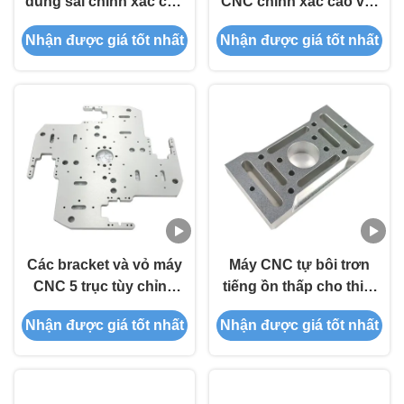
dung sai chính xác cao
CNC chính xác cao với
với xử lý bề mặt tùy
nhiều vật liệu gia công
Nhận được giá tốt nhất
Nhận được giá tốt nhất
chỉnh và lựa chọn vật
và quy trình quay tích
liệu đa dạng
hợp
Các bracket và vỏ máy
Máy CNC tự bôi trơn
CNC 5 trục tùy chỉnh
tiếng ồn thấp cho thiết
với độ khoan dung ±
bị tự động với độ chính
Nhận được giá tốt nhất
Nhận được giá tốt nhất
0,005mm và khả năng
xác cao
đa vật liệu