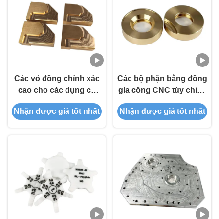
Các vỏ đồng chính xác
Các bộ phận bằng đồng
cao cho các dụng cụ
gia công CNC tùy chỉnh
quang học - Các thành
với dung sai chính xác
Nhận được giá tốt nhất
Nhận được giá tốt nhất
phần chống mài CNC
cao cho đầu nối điện và
tùy chỉnh
phụ kiện ống