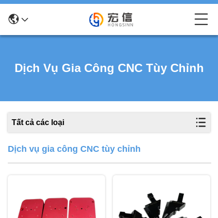
Dịch Vụ Gia Công CNC Tùy Chỉnh
Tất cả các loại
Dịch vụ gia công CNC tùy chỉnh