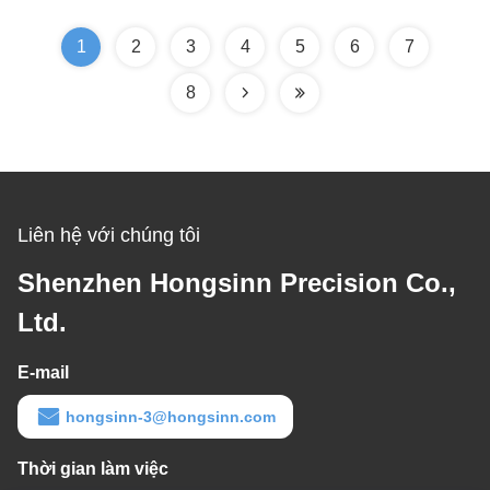
1
2
3
4
5
6
7
8
Liên hệ với chúng tôi
Shenzhen Hongsinn Precision Co.,
Ltd.
E-mail
hongsinn-3@hongsinn.com
Thời gian làm việc