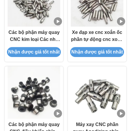
Các bộ phận máy quay
Xe đạp xe cnc xoắn ốc
CNC kim loại Các nhà
phần tự động cnc xoắn
sản xuất Các bộ phận
dự án
Nhận được giá tốt nhất
Nhận được giá tốt nhất
máy quay tùy chỉnh
Các bộ phận máy quay
Máy xay CNC phần