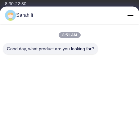
8:30-22:30
Sarah li
Địa chỉ của chúng tôi
Địa chỉ công ty
8:51 AM
Guangdong Shenzhen Baoan tầng 1 và 2, số 3, đường Gangzai,
Khu công nghiệp Furong, Cộng đồng Xiangshan, đường Xinqiao,
Good day, what product are you looking for?
Địa chỉ nhà máy
Quảng Đông Shenzhen Baoan tầng 1 và 2, số 3, đường Gangzai,
Khu công nghiệp Furong, Cộng đồng Xiangshan, đường Xinqiao
điện thoại
86-0755-27097532-8:30
Trung Quốc Chất lượng tốt Dịch vụ gia công CNC tùy chỉnh Nhà
cung cấp. Bản quyền © -2026 Shenzhen Hongsinn Precision Co.,