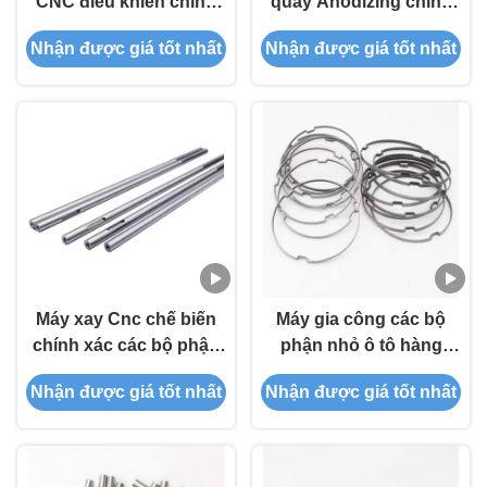
CNC điều khiển chính
quay Anodizing chính
xác cao
xác tùy chỉnh CNC cắt
Nhận được giá tốt nhất
Nhận được giá tốt nhất
bộ phận
Máy xay Cnc chế biến
Máy gia công các bộ
chính xác các bộ phận
phận nhỏ ô tô hàng
cho máy quay tự động
không vũ trụ điện tử y
Nhận được giá tốt nhất
Nhận được giá tốt nhất
tế CNC phần quay