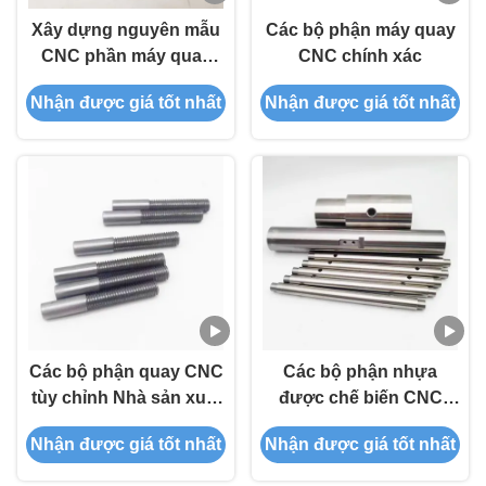
Xây dựng nguyên mẫu
Các bộ phận máy quay
CNC phần máy quay
CNC chính xác
thép không gỉ Phần
Nhận được giá tốt nhất
Nhận được giá tốt nhất
nhôm máy
Các bộ phận quay CNC
Các bộ phận nhựa
tùy chỉnh Nhà sản xuất
được chế biến CNC
Các bộ phận nhôm gia
phần quay CNC Dịch vụ
Nhận được giá tốt nhất
Nhận được giá tốt nhất
công
quay CNC