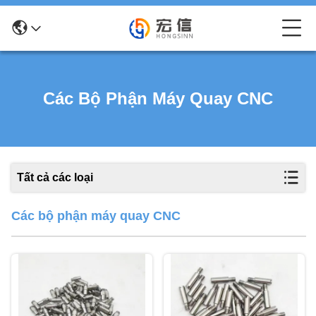
Các Bộ Phận Máy Quay CNC
Tất cả các loại
Các bộ phận máy quay CNC