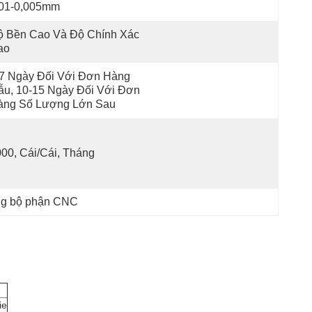
,01-0,005mm
 Bền Cao Và Độ Chính Xác 
ao
7 Ngày Đối Với Đơn Hàng 
u, 10-15 Ngày Đối Với Đơn 
àng Số Lượng Lớn Sau
00, Cái/Cái, Tháng
ông bộ phận CNC
ie