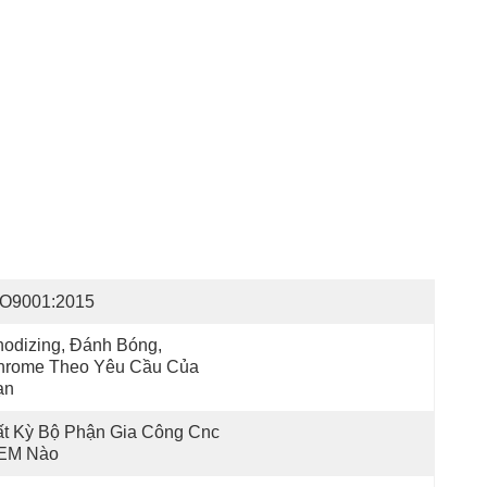
SO9001:2015
odizing, Đánh Bóng, 
hrome Theo Yêu Cầu Của 
ạn
t Kỳ Bộ Phận Gia Công Cnc 
EM Nào