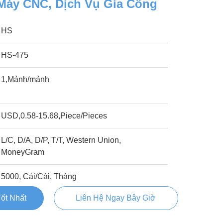
Máy CNC, Dịch Vụ Gia Công
HS
HS-475
1,Mảnh/mảnh
USD,0.58-15.68,Piece/Pieces
L/C, D/A, D/P, T/T, Western Union,
MoneyGram
5000, Cái/Cái, Tháng
ốt Nhất
Liên Hệ Ngay Bây Giờ