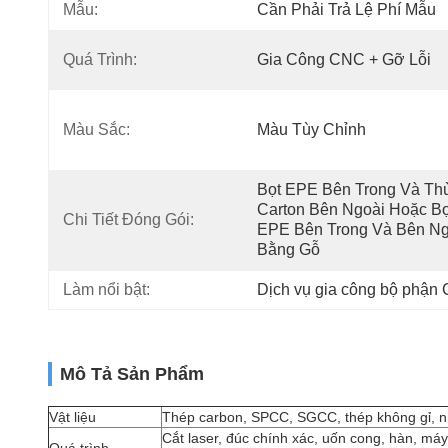
Mẫu:
Cần Phải Trả Lệ Phí Mẫu
Quá Trình:
Gia Công CNC + Gỡ Lỗi
Màu Sắc:
Màu Tùy Chỉnh
Bọt EPE Bên Trong Và Thù
Carton Bên Ngoài Hoặc Bọt
Chi Tiết Đóng Gói:
EPE Bên Trong Và Bên Ng
Bằng Gỗ
Làm nổi bật:
Dịch vụ gia công bộ phận
Mô Tả Sản Phẩm
Vật liệu
Thép carbon, SPCC, SGCC, thép không gỉ, nh
Cắt laser, đúc chính xác, uốn cong, hàn, m