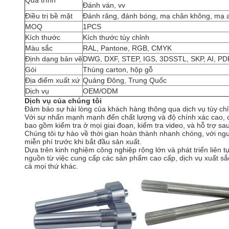
Quá trình
Đánh ván, vv
Điều trị bề mặt
Đánh răng, đánh bóng, mạ chân không, mạ an
MOQ
1PCS
Kích thước
Kích thước tùy chỉnh
Màu sắc
RAL, Pantone, RGB, CMYK
Định dạng bản vẽ
DWG, DXF, STEP, IGS, 3DSSTL, SKP, AI, PD
Gói
Thùng carton, hộp gỗ
Địa điểm xuất xứ
Quảng Đông, Trung Quốc
Dịch vụ
OEM/ODM
Dịch vụ của chúng tôi
Đảm bảo sự hài lòng của khách hàng thông qua dịch vụ tùy chỉ
Với sự nhấn mạnh mạnh đến chất lượng và độ chính xác cao, chú
bao gồm kiểm tra ở mọi giai đoạn, kiểm tra video, và hỗ trợ s
Chúng tôi tự hào về thời gian hoàn thành nhanh chóng, với n
miễn phí trước khi bắt đầu sản xuất.
Dựa trên kinh nghiệm công nghiệp rộng lớn và phát triển liên t
nguồn từ việc cung cấp các sản phẩm cao cấp, dịch vụ xuất sắc
cả mọi thứ khác.