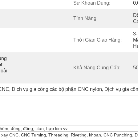
Sự Khoan Dung:
0
Độ
Tính Năng:
C
3-
Thời Gian Giao Hàng:
Mẫ
H
ng 
 
Khả Năng Cung Cấp:
50
oài 
 CNC
, 
Dịch vụ gia công các bộ phận CNC nylon
, 
Dịch vụ gia c
ôm, đồng, đồng, titan, hợp kim vv
áy xay CNC, CNC Tuming, Threading, Riveting, khoan, CNC Punching, D