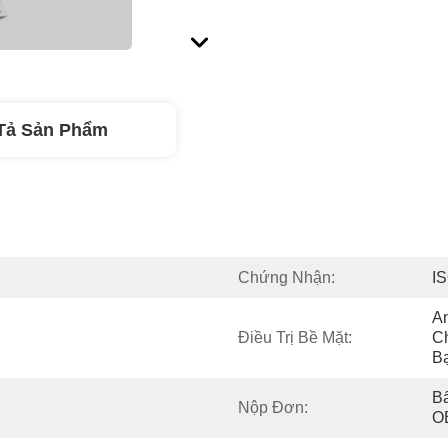
Tả Sản Phẩm
Chứng Nhận:
I
An
Điều Trị Bề Mặt:
C
B
Bấ
Nộp Đơn:
O