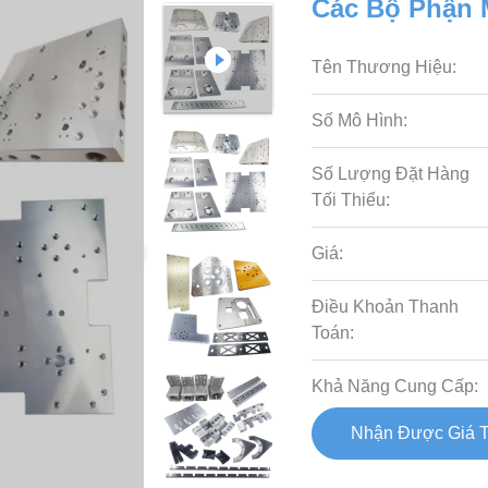
Các Bộ Phận 
Tên Thương Hiệu:
Số Mô Hình:
Số Lượng Đặt Hàng
Tối Thiểu:
Giá:
Điều Khoản Thanh
Toán:
Khả Năng Cung Cấp:
Nhận Được Giá T