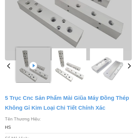
5 Trục Cnc Sản Phẩm Mài Giũa Máy Đồng Thép
Không Gỉ Kim Loại Chi Tiết Chính Xác
Tên Thương Hiệu:
HS