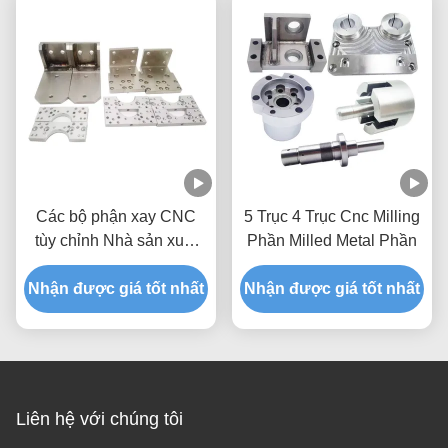
Các bộ phận xay CNC
5 Trục 4 Trục Cnc Milling
tùy chỉnh Nhà sản xuất
Phần Milled Metal Phần
cho các bộ phận hàng
Nhận được giá tốt nhất
loạt nguyên mẫu nhôm
Nhận được giá tốt nhất
Liên hệ với chúng tôi