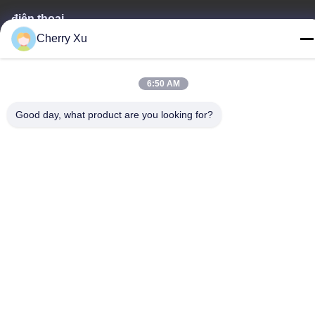
điện thoại
Cherry Xu
86-0755-27097532-8:30
6:50 AM
Good day, what product are you looking for?
Trung Quốc Chất lượng tốt Dịch vụ gia công CNC tùy chỉnh Nhà
cung cấp. Bản quyền © -2026 Shenzhen Hongsinn Precision Co.,
Ltd. Tất cả các quyền được bảo lưu.
Chính sách bảo mật
|
Sơ đồ trang web