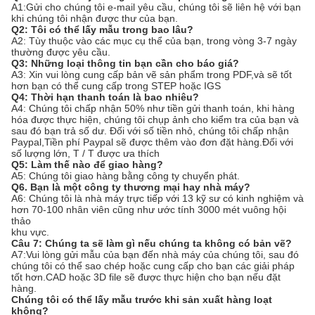
A1:Gửi cho chúng tôi e-mail yêu cầu, chúng tôi sẽ liên hệ với bạn
khi chúng tôi nhận được thư của bạn.
Q2: Tôi có thể lấy mẫu trong bao lâu?
A2: Tùy thuộc vào các mục cụ thể của bạn, trong vòng 3-7 ngày
thường được yêu cầu.
Q3: Những loại thông tin bạn cần cho báo giá?
A3: Xin vui lòng cung cấp bản vẽ sản phẩm trong PDF,và sẽ tốt
hơn bạn có thể cung cấp trong STEP hoặc IGS
Q4: Thời hạn thanh toán là bao nhiêu?
A4: Chúng tôi chấp nhận 50% như tiền gửi thanh toán, khi hàng
hóa được thực hiện, chúng tôi chụp ảnh cho kiểm tra của bạn và
sau đó bạn trả số dư. Đối với số tiền nhỏ, chúng tôi chấp nhận
Paypal,Tiền phí Paypal sẽ được thêm vào đơn đặt hàng.Đối với
số lượng lớn, T / T được ưa thích
Q5: Làm thế nào để giao hàng?
A5: Chúng tôi giao hàng bằng công ty chuyển phát.
Q6. Bạn là một công ty thương mại hay nhà máy?
A6: Chúng tôi là nhà máy trực tiếp với 13 kỹ sư có kinh nghiệm và
hơn 70-100 nhân viên cũng như ước tính 3000 mét vuông hội
thảo
khu vực.
Câu 7: Chúng ta sẽ làm gì nếu chúng ta không có bản vẽ?
A7:Vui lòng gửi mẫu của bạn đến nhà máy của chúng tôi, sau đó
chúng tôi có thể sao chép hoặc cung cấp cho bạn các giải pháp
tốt hơn.CAD hoặc 3D file sẽ được thực hiện cho bạn nếu đặt
hàng.
Chúng tôi có thể lấy mẫu trước khi sản xuất hàng loạt
không?