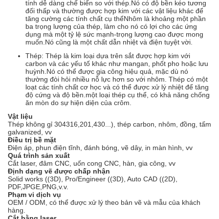
tính dễ dàng chế biến so với thép.Nó có độ bền kéo tương
đối thấp và thường được hợp kim với các vật liệu khác để
tăng cường các tính chất cụ thểNhôm là khoảng một phần
ba trọng lượng của thép, làm cho nó có lợi cho các ứng
dụng mà một tỷ lệ sức mạnh-trọng lượng cao được mong
muốn.Nó cũng là một chất dẫn nhiệt và điện tuyệt vời.
Thép: Thép là kim loại dựa trên sắt được hợp kim với
carbon và các yếu tố khác như mangan, phốt pho hoặc lưu
huỳnh.Nó có thể được gia công hiệu quả, mặc dù nó
thường đòi hỏi nhiều nỗ lực hơn so với nhôm. Thép có một
loạt các tính chất cơ học và có thể được xử lý nhiệt để tăng
độ cứng và độ bền.một loại thép cụ thể, có khả năng chống
ăn mòn do sự hiện diện của crôm.
Vật liệu
Thép không gỉ 304316,201,430...), thép carbon, nhôm, đồng, tấm
galvanized, vv
Điều trị bề mặt
Điện áp, phun điện tĩnh, đánh bóng, vẽ dây, in màn hình, vv
Quá trình sản xuất
Cắt laser, đâm CNC, uốn cong CNC, hàn, gia công, vv
Định dạng vẽ được chấp nhận
Solid works ((3D), Pro/Engineer ((3D), Auto CAD ((2D),
PDF,JPGE,PNG,v.v.
Phạm vi dịch vụ
OEM / ODM, có thể được xử lý theo bản vẽ và mẫu của khách
hàng.
Cắt bằng laser