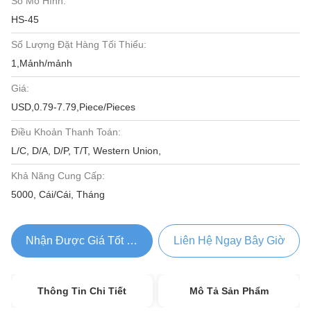
Số Mô Hình:
HS-45
Số Lượng Đặt Hàng Tối Thiểu:
1,Mảnh/mảnh
Giá:
USD,0.79-7.79,Piece/Pieces
Điều Khoản Thanh Toán:
L/C, D/A, D/P, T/T, Western Union,
Khả Năng Cung Cấp:
5000, Cái/Cái, Tháng
Nhận Được Giá Tốt Nhất
Liên Hệ Ngay Bây Giờ
Thông Tin Chi Tiết
Mô Tả Sản Phẩm